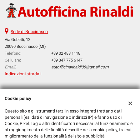
Sede di Buccinasco
Via Gobetti, 12
20090 Buccinasco (MI)
Telefono:
+39 02 488 1118
Cellulare:
+39 347 775 6147
Email:
autofficinarinaldi06@gmail.com
Indicazioni stradali
Dati fiscali:
Cookie policy
Autofficina Di Rinaldi Raffaele
Via Gobetti, 12, Buccinasco (MI)
Questo sito e gli strumenti terzi in esso integrati trattano dati
C.F/P.IVA:
05343520960
personali (es. dati di navigazione o indirizzi IP) e fanno uso di
Cookie, Pixel, Tag o altri identificatori necessari al funzionamento e
Registro delle imprese:
MI
al raggiungimento delle finalità descritte nella cookie policy, tra cui
miglioramento della funzionalità del sito e pubblicità