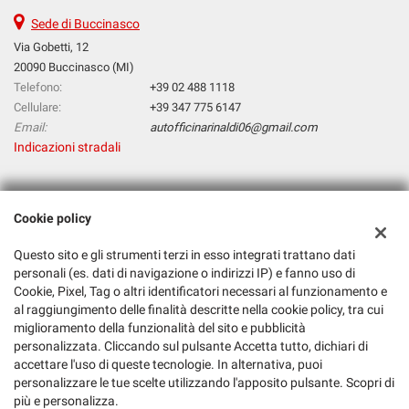
Sede di Buccinasco
Via Gobetti, 12
20090 Buccinasco (MI)
Telefono:
+39 02 488 1118
Cellulare:
+39 347 775 6147
Email:
autofficinarinaldi06@gmail.com
Indicazioni stradali
Dati fiscali:
Cookie policy
Autofficina Di Rinaldi Raffaele
Via Gobetti, 12, Buccinasco (MI)
Questo sito e gli strumenti terzi in esso integrati trattano dati
C.F/P.IVA:
05343520960
personali (es. dati di navigazione o indirizzi IP) e fanno uso di
Cookie, Pixel, Tag o altri identificatori necessari al funzionamento e
Registro delle imprese:
MI
al raggiungimento delle finalità descritte nella cookie policy, tra cui
miglioramento della funzionalità del sito e pubblicità
personalizzata. Cliccando sul pulsante Accetta tutto, dichiari di
accettare l'uso di queste tecnologie. In alternativa, puoi
personalizzare le tue scelte utilizzando l'apposito pulsante. Scopri di
più e personalizza.